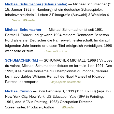
Michael Schumacher (Schauspieler)
— Michael Schumacher (*
15. Januar 1982 in Hamburg) ist ein deutscher Schauspieler.
Inhaltsverzeichnis 1 Leben 2 Filmografie (Auswahl) 3 Weblinks 4
…
Deutsch Wikipedia
Michael Schumacher
— Michael Schumacher ist seit 1991
Formel 1 Fahrer und gewann 1994 mit dem Rennteam Benetton
Ford als erster Deutscher die Fahrerweltmeisterschaft. Im darauf
folgenden Jahr konnte er diesen Titel erfolgreich verteidigen. 1996
wechselte er zum… …
Universal-Lexikon
SCHUMACHER (M.)
— SCHUMACHER MICHAEL (1969 ) Virtuose
du volant, Michael Schumacher débute en formule 1 en 1991. Dès
1992, il se classe troisième du Championnat du monde, derrière
les inabordables Williams Renault de Nigel Mansell et Ricardo
Patrese, et remporte… …
Encyclopédie Universelle
Michael Cimino
— Born February 3, 1939 (1939 02 03) (age 72)
New York City, New York, US Education Yale (BFA in Painting,
1961, and MFA in Painting, 1963) Occupation Director,
Screenwriter, Producer, Author …
Wikipedia