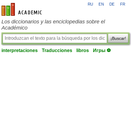
RU
EN
DE
FR
es-academic.com
Los diccionarios y las enciclopedias sobre el
Académico
¡Buscar!
interpretaciones
Traducciones
libros
Игры ⚽